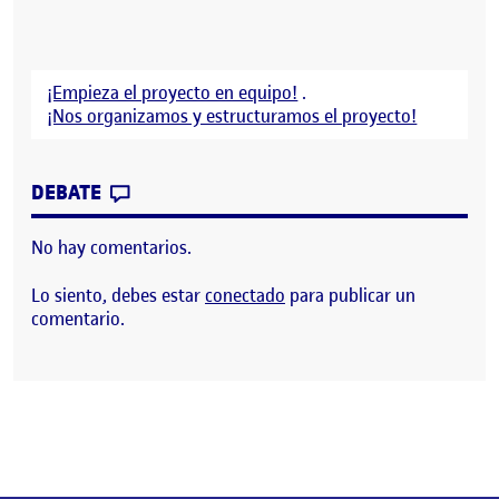
¡Empieza el proyecto en equipo!
.
¡Nos organizamos y estructuramos el proyecto!
CONTRIBUTION
0
EN TABLERO CON TEMÁTICA DE DISEÑO 
DEBATE
No hay comentarios.
Lo siento, debes estar
conectado
para publicar un
comentario.