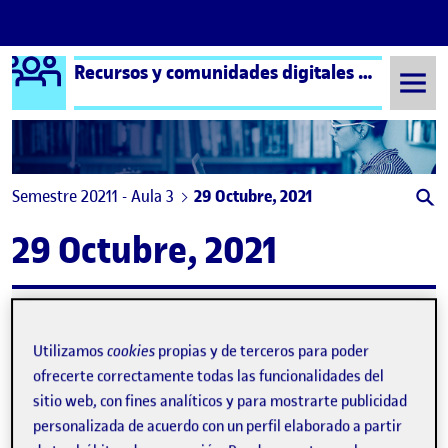
Logo Ágora
Recursos y comunidades digitales aula 3
Saltar al contenido
Semestre 20211 - Aula 3
29 Octubre, 2021
29 Octubre, 2021
Tablero con temática de diseño inclusivo
Publicado por
expa
Publicado por
Teresa Maria Espinosa Vidal
Utilizamos
cookies
propias y de terceros para poder
Visibilidad:
Fecha de publicación
10 noviembre, 2021 12:18 pm
en Tablero con temática de diseño i
Pública
-
29 Oct 2021
-
comentario
ofrecerte correctamente todas las funcionalidades del
sitio web, con fines analíticos y para mostrarte publicidad
personalizada de acuerdo con un perfil elaborado a partir