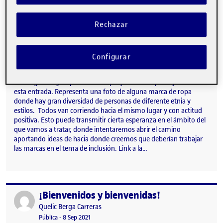
Rechazar
Tablero con temática de diseño inclusivo
Publicado por
Publicado por
Teresa Maria Espinosa Vidal
Configurar
Visibilidad:
Fecha de publicación
10 noviembre, 2021 12:18 pm
en Tablero con temática de diseño i
Pública
-
29 Oct 2021
-
comentario
La imagen elegida para nuestro proyecto es la que adjunto en
esta entrada. Representa una foto de alguna marca de ropa
donde hay gran diversidad de personas de diferente etnia y
estilos. Todos van corriendo hacia el mismo lugar y con actitud
positiva. Esto puede transmitir cierta esperanza en el ámbito del
que vamos a tratar, donde intentaremos abrir el camino
aportando ideas de hacia donde creemos que deberían trabajar
las marcas en el tema de inclusión. Link a la…
¡Bienvenidos y bienvenidas!
Publicado por
Publicado por
Quelic Berga Carreras
Visibilidad:
Fecha de publicación
9 septiembre, 2021 2:49 pm
Pública
-
8 Sep 2021