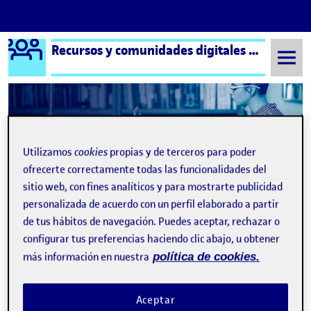
Logo Ágora
Recursos y comunidades digitales aula 3
Saltar al contenido
Semestre 20211 - Aula 3
Utilizamos
cookies
propias y de terceros para poder
ofrecerte correctamente todas las funcionalidades del
Trabajar la presencia en red
Publicado por
sitio web, con fines analíticos y para mostrarte publicidad
Publicado por
Pau Simón Caldentey
personalizada de acuerdo con un perfil elaborado a partir
Visibilidad:
Fecha de publicación
en Trabajar la presencia en red
Pública
-
9 Dic 2021
-
comentario
de tus hábitos de navegación. Puedes aceptar, rechazar o
Al realizar el “egosurfing” no me he llevado ninguna sorpresa, ya
configurar tus preferencias haciendo clic abajo, u obtener
que de vez en cuando me entra la curiosidad y miro si hay alguna
novedad en relación con mi nombre en internet. Hoy en día mi
más información en nuestra
política de cookies.
uso de las redes sociales son personales, pero a medida que
acaba el año quiero ponerme como propósito crear redes
sociales públicas donde poder colgar mis trabajos y los proyectos
Aceptar
que voy llevando a cabo. Creo que desde un punto de…