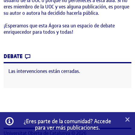
usuario de la UOC o porque no perteneces a esta aula. Si no
eres miembro de la UOC y ves alguna publicación, es porque
su autor o autora ha decidido hacerla pública.
¡Esperamos que esta Ágora sea un espacio de debate
enriquecedor para todos y todas!
CONTRIBUTION
0
EN ¡BIENVENIDOS Y BIENVENIDAS!
DEBATE
Las intervenciones están cerradas.
×
Información
¿Eres parte de la comunidad? Accede
para ver más publicaciones.
Universitat Oberta de Catalunya © 2026