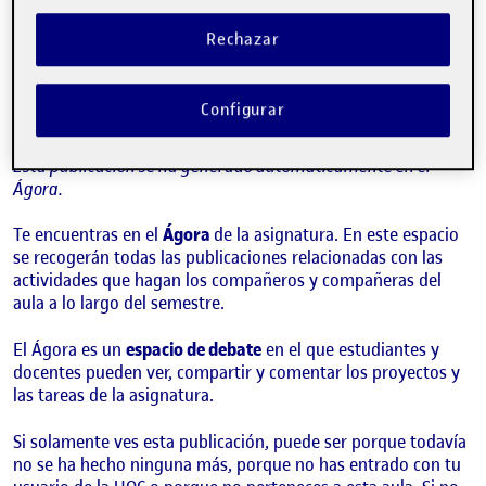
¡Bienvenidos y bienvenidas!
Publicado por
Quelic Berga Carreras
Rechazar
Visibilidad:
Fecha de publicación
9 septiembre, 2021 2:49 pm
Pública
-
8 Sep 2021
Configurar
¡Hola!
Esta publicación se ha generado automáticamente en el
Ágora.
Te encuentras en el
Ágora
de la asignatura. En este espacio
se recogerán todas las publicaciones relacionadas con las
actividades que hagan los compañeros y compañeras del
aula a lo largo del semestre.
El Ágora es un
espacio de debate
en el que estudiantes y
docentes pueden ver, compartir y comentar los proyectos y
las tareas de la asignatura.
Si solamente ves esta publicación, puede ser porque todavía
no se ha hecho ninguna más, porque no has entrado con tu