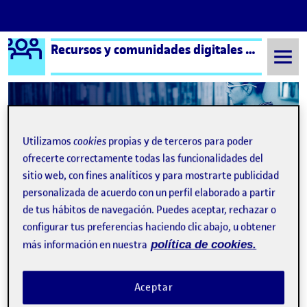
Logo Ágora
Recursos y comunidades digitales aula 3
Saltar al contenido
Semestre 20211 - Aula 3
¡Bienvenidos y bienvenidas!
Utilizamos
cookies
propias y de terceros para poder
ofrecerte correctamente todas las funcionalidades del
Navegación de entradas
: Tab
Siguiente
sitio web, con fines analíticos y para mostrarte publicidad
personalizada de acuerdo con un perfil elaborado a partir
de tus hábitos de navegación. Puedes aceptar, rechazar o
configurar tus preferencias haciendo clic abajo, u obtener
más información en nuestra
política de cookies.
Aceptar
Publicado por