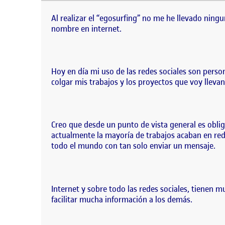
Al realizar el “egosurfing” no me he llevado nin
internet. Hoy en día mi uso de las redes sociale
Al realizar el “egosurfing” no me he llevado ning
nombre en internet.
Hoy en día mi uso de las redes sociales son pers
colgar mis trabajos y los proyectos que voy lleva
Creo que desde un punto de vista general es obli
actualmente la mayoría de trabajos acaban en red
todo el mundo con tan solo enviar un mensaje.
Internet y sobre todo las redes sociales, tienen m
facilitar mucha información a los demás.