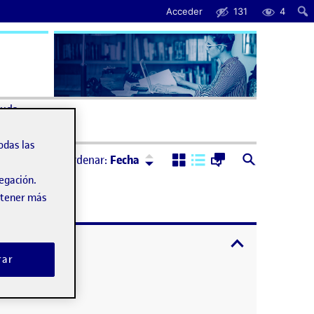
Acceder
131
4
uda
odas las
Ordenar:
Descendente
Ordenar:
Fecha
vegación.
obtener más
expandir / cont
rar