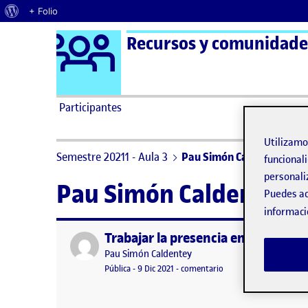
Acerca de WordPress
+ Folio
Logo Ágora
Recursos y comunidades
Saltar al contenido
Participantes
Utilizam
Semestre 20211 - Aula 3
Pau Simón Caldentey
funcionali
personali
Pau Simón Caldentey
Puedes ac
informaci
Trabajar la presencia en red
Publicado por
Publicado por
Pau Simón Caldentey
Visibilidad:
Fecha de publicación
en Trabajar la presenci
Pública
-
9 Dic 2021
-
comentario