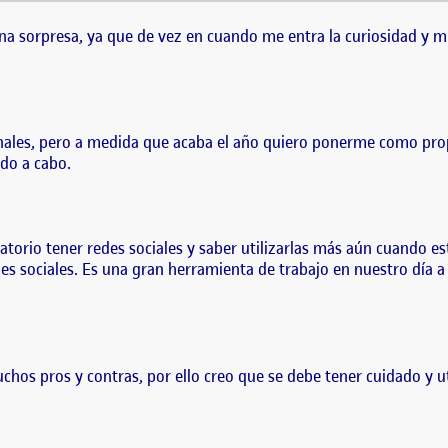
guna sorpresa, ya que de vez en cuando me entra la curiosidad y miro si ha
s son personales, pero a medida…
una sorpresa, ya que de vez en cuando me entra la curiosidad y m
onales, pero a medida que acaba el año quiero ponerme como prop
ndo a cabo.
gatorio tener redes sociales y saber utilizarlas más aún cuando 
es sociales. Es una gran herramienta de trabajo en nuestro día 
uchos pros y contras, por ello creo que se debe tener cuidado y u